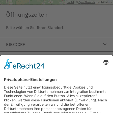
Leaflet
| ©
OpenStreetMap
contributors
Öffnungszeiten
Bitte wählen Sie Ihren Standort:
BIESDORF
EBERSWALDE
EBERSWALDE 2
FINOWFURT
FRIEDRICHSHAGEN