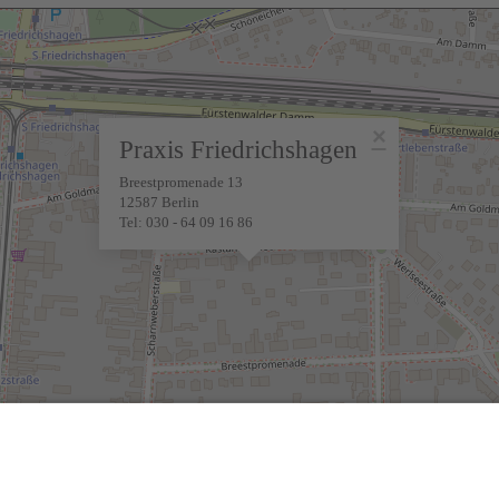
×
Praxis Friedrichshagen
Breestpromenade 13
12587 Berlin
Tel: 030 - 64 09 16 86